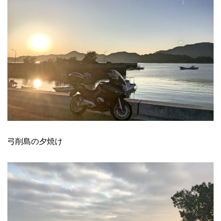
弓削島の夕焼け