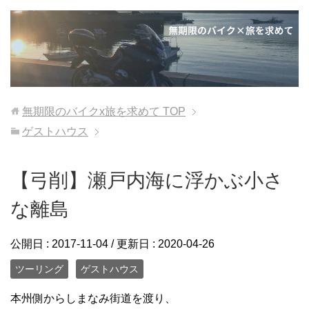
無期限のバイクx旅を求めて
TOP
ゲストハウス
【弓削】瀬戸内海に浮かぶ小さ
な離島
公開日 :
2017-11-04
/ 更新日 :
2020-04-26
ツーリング
ゲストハウス
本州側からしまなみ街道を渡り、