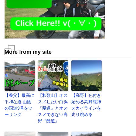
More from my site
【養父】最高に
【和歌山】オス
【高野】色付き
平和な道 山陰
スメしたい白浜
始める高野龍神
の国道9号をツ
『県道』とオス
スカイラインを
ーリング
スメできない高
走り眺める
野『酷道』