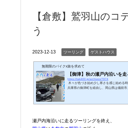
【倉敷】鷲羽山のコテ
う
2023-12-13
ツーリング
ゲストハウス
無期限のバイクx旅を求めて
【御津】秋の瀬戸内沿いを走
https://tak400.jp/archives/7974
木々が色づき始め少し寒さを感じ始める時
兵庫県の御津町を経由し、岡山県は備前市
トはこんな感じ。 道の駅 みつで潮風に
うとなると大体は国道2号になりますかね
に岡山に入るのでこちら方面を走る時は大
路市の街並みを抜けたあたりですぐに見え
めた小休憩を。 道の駅 みつは瀬戸内海
してすぐ前を向けば青...
瀬戸内海沿いに走るツーリングを終え、