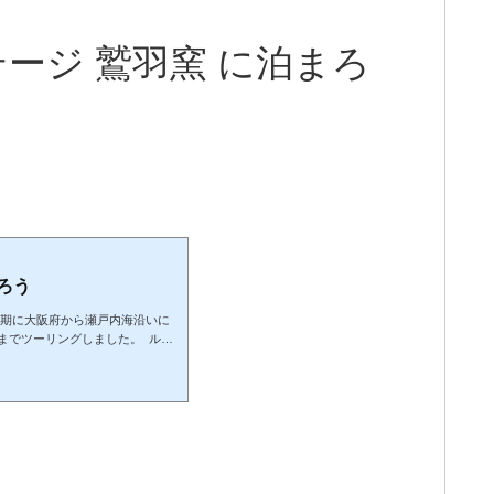
ージ 鷲羽窯 に泊まろ
ろう
期に大阪府から瀬戸内海沿いに
までツーリングしました。 ルー
あたる関西圏から下道で岡山へ向か
。 何も考えずに走っていれば自然
体この道になっちゃいます。 姫
る道の駅 みつでルート確認を含
と面している場所にあるので、駐車