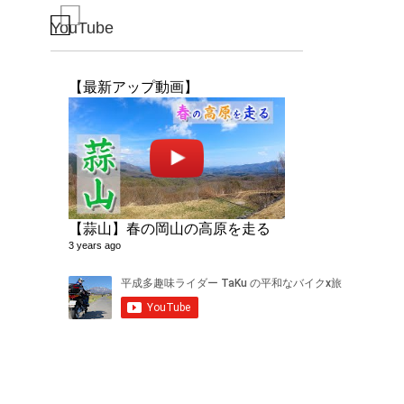
YouTube
【最新アップ動画】
【蒜山】春の岡山の高原を走る
3 years ago