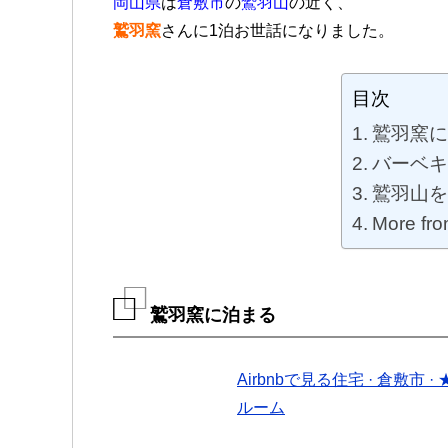
岡山県
は
倉敷市
の
鷲羽山
の近く、
鷲羽窯
さんに1泊お世話になりました。
目次
鷲羽窯に
バーベキ
鷲羽山を
More fro
鷲羽窯に泊まる
Airbnbで見る
住宅 · 倉敷市 · ★
ルーム