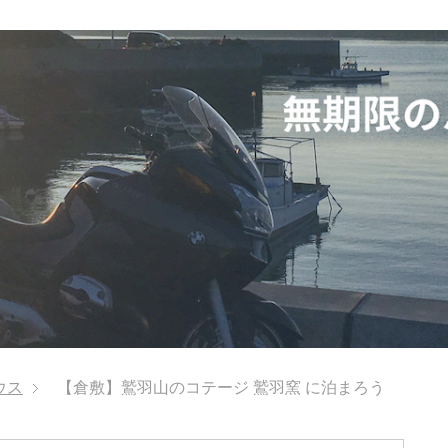
ウス
【倉敷】鷲羽山のコテージ 鷲羽窯 に泊まろう