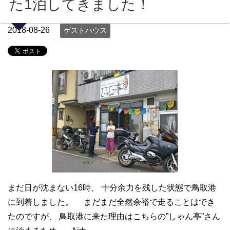
た1泊してきました！
2018-08-26
ゲストハウス
まだ日が沈まない16時、 十分余力を残した状態で鳥取港
に到着しました。 まだまだ全然余裕で走ることはでき
たのですが、 鳥取港に来た理由はこちらの”しゃん亭”さん